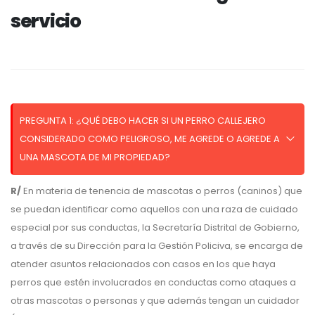
servicio
PREGUNTA 1: ¿QUÉ DEBO HACER SI UN PERRO CALLEJERO
CONSIDERADO COMO PELIGROSO, ME AGREDE O AGREDE A
UNA MASCOTA DE MI PROPIEDAD?
R/
En materia de tenencia de mascotas o perros (caninos) que
se puedan identificar como aquellos con una raza de cuidado
especial por sus conductas, la Secretaría Distrital de Gobierno,
a través de su Dirección para la Gestión Policiva, se encarga de
atender asuntos relacionados con casos en los que haya
perros que estén involucrados en conductas como ataques a
otras mascotas o personas y que además tengan un cuidador