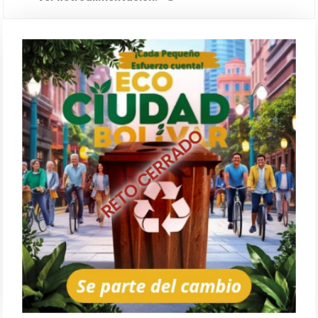
RETO CERRADO
¡ Únete al Desafío Eco - Ciudad
Bolívar y sé parte del cambio!
IR AL RETO