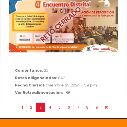
RETO CERRADO
EVALUACIÓN DE PERCEPCIÓN 4
ENCUENTRO DISTRITAL DE CLIP
IR AL RETO
Comentarios:
22
Retos diligenciados:
842
Fecha Cierre:
Noviembre 25 2024, 11:59 p.m.
Ver Retroalimentación:
‹
1
2
3
4
5
6
7
8
9
10
›