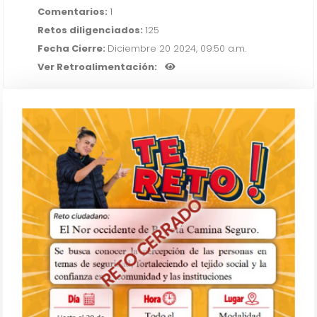
Comentarios:
1
Retos diligenciados:
125
Fecha Cierre:
Diciembre 20 2024, 09:50 a.m.
Ver Retroalimentación:
RETO CERRADO
El Noroccidente de Bogotá Camina
Segura
IR AL RETO