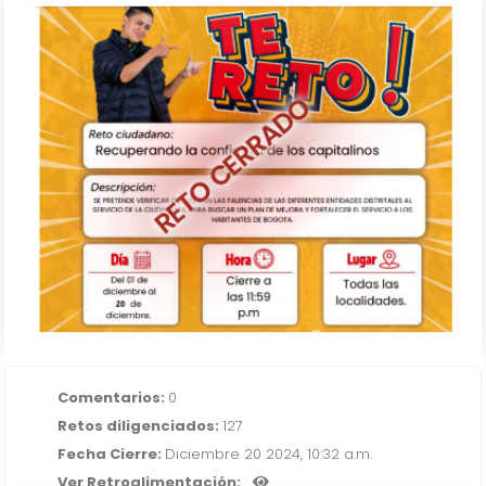
RETO CERRADO
Recuperando la confianza de los
capitalinos
IR AL RETO
Comentarios:
0
Retos diligenciados:
127
Fecha Cierre:
Diciembre 20 2024, 10:32 a.m.
Ver Retroalimentación: