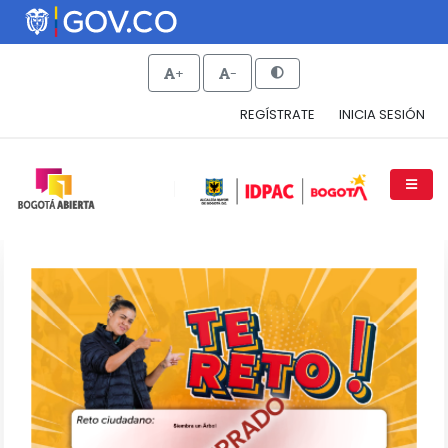
+
-
REGÍSTRATE
INICIA SESIÓN
"Siembra una Árbol, por tu
familia"