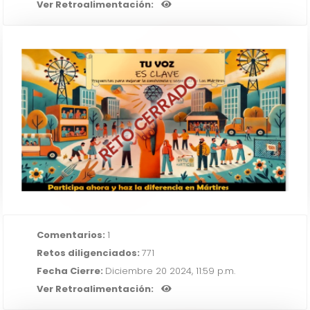
Ver Retroalimentación:
"Mejorando la convivencia y
RETO CERRADO
seguridad en Los Mártires:
Propuestas para apoyar a los
habitantes de calle"
IR AL RETO
Comentarios:
1
Retos diligenciados:
771
Fecha Cierre:
Diciembre 20 2024, 11:59 p.m.
Ver Retroalimentación: