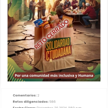
RETO CERRADO
Teusaquillo Solidario:
Construyendo Dignidad
IR AL RETO
Comentarios:
2
Retos diligenciados:
586
Fecha Cierre:
Diciembre 20 2024, 11:59 p.m.