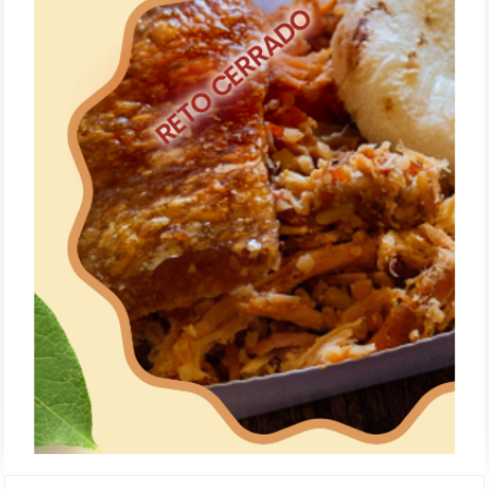
Festival de la Lechona, una
RETO CERRADO
tradición del Tolima que es
orgullo en los barrios de la
localidad de Rafael Uribe Uribe
IR AL RETO