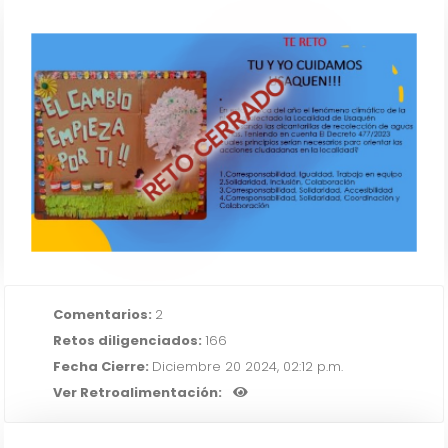
RETO CERRADO
¡TU Y YO CUIDAMOS USAQUEN! LOS
PRINCIPIOS DE LA POLITICA PUBLICA
DE PARTICIPACION INCIDENTE
IR AL RETO
Comentarios:
2
Retos diligenciados:
166
Fecha Cierre:
Diciembre 20 2024, 02:12 p.m.
Ver Retroalimentación: