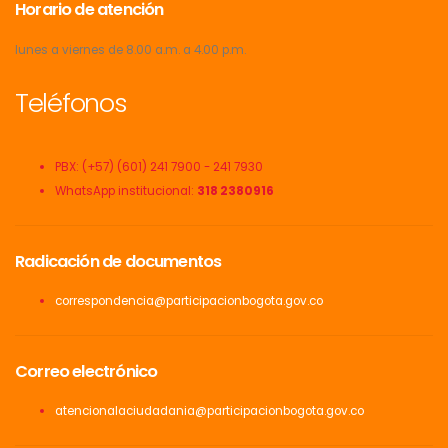
Horario de atención
lunes a viernes de 8.00 a.m. a 4.00 p.m.
Teléfonos
PBX: (+57) (601) 241 7900 - 241 7930
WhatsApp institucional:
318 2380916
Radicación de documentos
correspondencia@participacionbogota.gov.co
Correo electrónico
atencionalaciudadania@participacionbogota.gov.co